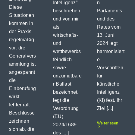
n
Intelligenz"
Diese
Parlaments
beschrieben
Situationen
und des
und von mir
kommen in
Rates vom
als
der Praxis
13. Juni
wirtschafts-
regelmäßig
2024 legt
und
vor: die
harmonisiert
wettbewerbs
Generalvers
e
feindlich
ammlung ist
Vorschriften
sowie
angespannt
für
unzumutbare
die
künstliche
r Ballast
Einberufung
Intelligenz
bezeichnet,
wirkt
(KI) fest. Ihr
legt die
fehlerhaft
Ziel [...]
Verordnung
Beschlüsse
(EU)
zeichnen
Weiterlesen
2024/1689
sich ab, die
des [...]