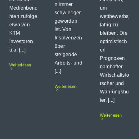
n immer
Medienberic
um
schwieriger
hten zufolge
wettbewerbs
geworden
etwa von
fähig zu
ist. Von
KTM
bleiben. Die
Insolvenzen
Investoren
optimistisch
über
u.a. [...]
en
steigende
Prognosen
Arbeits- und
Weiterlesen
namhafter
[...]
Wirtschaftsfo
rscher und
Weiterlesen
Währungshü
ter, [...]
Weiterlesen
ie
Update