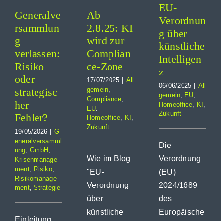
KI
Blog
EU-
Homeoffice
Generalve
Ab
Zukunft
anagement
KI
Verordnun
rsammlun
2.8.25: KI
Suche
ie
Zukunft
g über
g
wird zur
nach:
künstliche
verlassen:
Complian
Intelligen
Risiko
ce-Zone
z
oder
17/07/2025
|
All
06/06/2025
|
All
strategisc
gemein
,
gemein
,
EU
,
Compliance
,
her
Homeoffice
,
KI
,
EU
,
Zukunft
Fehler?
Homeoffice
,
KI
,
Zukunft
19/05/2026
|
G
eneralversamml
Die
ung
,
GmbH
,
Verordnung
Wie im Blog
Krisenmanage
ment
,
Risiko
,
(EU)
"EU-
Risikomanage
2024/1689
Verordnung
ment
,
Strategie
des
über
Europäische
künstliche
Einleitung