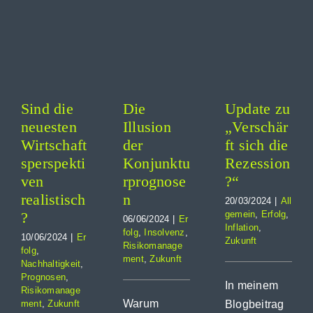
Die
ten
zu
Illusion
haftsperspektiven
„Verschärft
der
tisch?
sich die
Konjunkturprognosen
Rezession?“
Erfolg
Allgemein
igkeit
Insolvenz
Erfolg
en
Risikomanagement
Inflation
anagement
Sind die
Die
Update zu
Zukunft
Zukunft
t
neuesten
Illusion
„Verschär
Wirtschaft
der
ft sich die
sperspekti
Konjunktu
Rezession
ven
rprognose
?“
realistisch
n
20/03/2024
|
All
?
gemein
,
Erfolg
,
06/06/2024
|
Er
Inflation
,
folg
,
Insolvenz
,
10/06/2024
|
Er
Zukunft
Risikomanage
folg
,
ment
,
Zukunft
Nachhaltigkeit
,
Prognosen
,
In meinem
Risikomanage
Warum
ment
,
Zukunft
Blogbeitrag