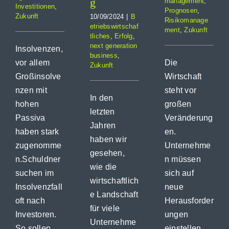
g
management
,
Investitionen
,
Prognosen
,
Zukunft
10/09/2024
|
B
Risikomanage
etriebswirtschaf
ment
,
Zukunft
tliches
,
Erfolg
,
next generation
Insolvenzen,
business
,
vor allem
Die
Zukunft
Großinsolve
Wirtschaft
nzen mit
steht vor
In den
hohen
großen
letzten
Passiva
Veränderung
Jahren
haben stark
en.
haben wir
zugenomme
Unternehme
gesehen,
n.Schuldner
n müssen
wie die
suchen im
sich auf
wirtschaftlich
Insolvenzfall
neue
e Landschaft
oft nach
Herausforder
für viele
Investoren.
ungen
Unternehme
So sollen
einstellen,