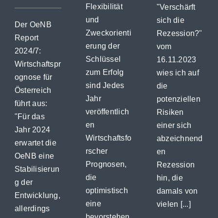
Flexibilität
"Verschärft
und
sich die
Der OeNB
Zweckorienti
Rezession?"
Report
erung der
vom
2024/7:
Schlüssel
16.11.2023
Wirtschaftspr
zum Erfolg
wies ich auf
ognose für
sind Jedes
die
Österreich
Jahr
potenziellen
führt aus:
veröffentlich
Risiken
"Für das
en
einer sich
Jahr 2024
Wirtschaftsfo
abzeichnend
erwartet die
rscher
en
OeNB eine
Prognosen,
Rezession
Stabilisierun
die
hin, die
g der
optimistisch
damals von
Entwicklung,
eine
vielen [...]
allerdings
bevorstehen