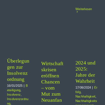
Weiterlesen
2024
Wirtschaftskrisen
und
eröffnen
egungen
2025:
Chancen
Jahre
– vom
venzordnung
der
Mut zum
Wahrheit
Neuanfang
ung
Erfolg
nz
Betriebswirtschaftliches
Nachhaltigkeit
nzordnung
Erfolg
Nachhaltigkeitsmanagement
ionen
next
Überlegun
Prognosen
t
2024 und
generation
Wirtschaft
gen zur
Risikomanagement
business
2025:
skrisen
Zukunft
Insolvenz
Zukunft
Jahre der
eröffnen
ordnung
Wahrheit
Chancen
16/01/2025
|
B
– vom
17/06/2024
|
Er
eteiligung
,
folg
,
Mut zum
Insolvenz
,
Nachhaltigkeit
,
Neuanfan
Insolvenzordnu
Nachhaltigkeits
ng
,