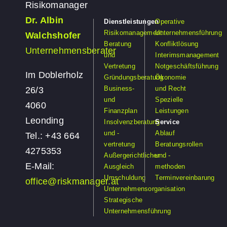
Risikomanager
Dr. Albin
Dienstleistungen
Operative
Risikomanagement
Unternehmensführung
Walchshofer
Beratung
Konfliktlösung
Unternehmensberater
und
Interimsmanagement
Vertretung
Notgeschäftsführung
Im Doblerholz
Gründungsberatung
Ökonomie
Business-
und Recht
26/3
und
Spezielle
4060
Finanzplan
Leistungen
Leonding
Insolvenzberatung
Service
und -
Ablauf
Tel.: +43 664
vertretung
Beratungsrollen
4275353
Außergerichtlicher
und -
E-Mail:
Ausgleich
methoden
Umschuldung
Terminvereinbarung
office@riskmanager.at
Unternehmensorganisation
Strategische
Unternehmensführung