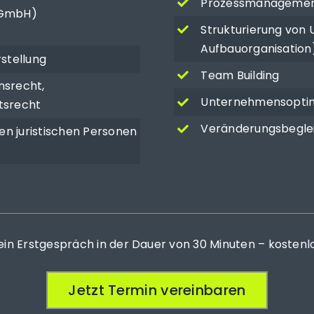
Prozessmanagement 
(GmbH)
Strukturierung von
Aufbauorganisation
rstellung
Team Building
nsrecht,
Unternehmensopti
tsrecht
Veränderungsbegle
n juristischen Personen
 ein Erstgespräch in der Dauer von 30 Minuten – kostenl
Jetzt Termin vereinbaren