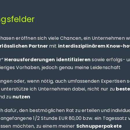
ngsfelder
Phasen eröffnen sich viele Chancen, ein Unternehmen w
rlässlichen Partner
mit
interdisziplinärem Know-h
r“
Herausforderungen
identifizieren
sowie erfolgs- u
ieriges Vorhaben, jedoch genau meine Leidenschaft
gen oder, wenn nötig, auch umfassenden Expertisen sow
 unterstütze ich Unternehmen dabei, nicht nur zu
best
nd zu
nutzen
h dafür, den bestmöglichen Rat zu erteilen und individu
 angefangene 1/2 Stunde EUR 80,00 bzw. ein Tagessatz von
lassen möchten, zu einem meiner
Schnupperpakete