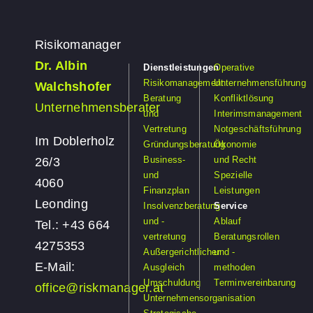
Risikomanager
Dr. Albin
Dienstleistungen
Operative
Risikomanagement
Unternehmensführung
Walchshofer
Beratung
Konfliktlösung
Unternehmensberater
und
Interimsmanagement
Vertretung
Notgeschäftsführung
Im Doblerholz
Gründungsberatung
Ökonomie
Business-
und Recht
26/3
und
Spezielle
4060
Finanzplan
Leistungen
Leonding
Insolvenzberatung
Service
und -
Ablauf
Tel.: +43 664
vertretung
Beratungsrollen
4275353
Außergerichtlicher
und -
E-Mail:
Ausgleich
methoden
Umschuldung
Terminvereinbarung
office@riskmanager.at
Unternehmensorganisation