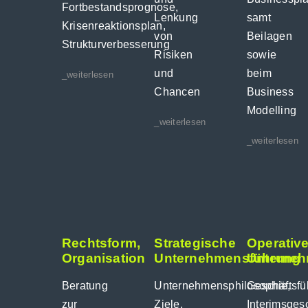
Fortbestandsprognose,
Lenkung
samt
Krisenreaktionsplan,
von
Beilagen
Strukturverbesserung
Risiken
sowie
und
beim
_weiterlesen
Chancen
Business
Modelling
_weiterlesen
_weiterlesen
Rechtsform,
Strategische
Operativ
Organisation
Unternehmensführung
Unterne
Beratung
Unternehmensphilosophie,
Geschäftsfü
zur
Ziele,
Interimsges