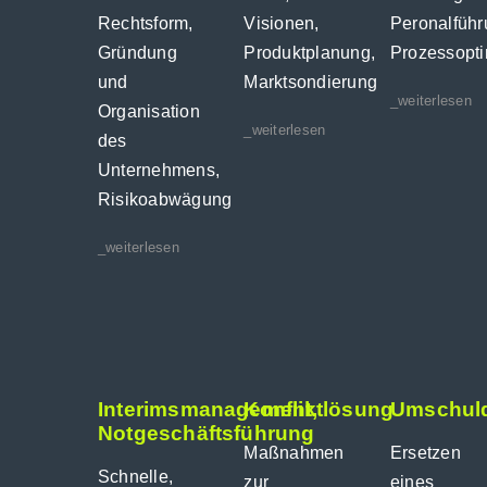
Rechtsform,
Visionen,
Peronalführ
Gründung
Produktplanung,
Prozessopt
und
Marktsondierung
_weiterlesen
Organisation
_weiterlesen
des
Unternehmens,
Risikoabwägung
_weiterlesen
Interimsmanagement,
Konfliktlösung
Umschul
Notgeschäftsführung
Maßnahmen
Ersetzen
Schnelle,
zur
eines