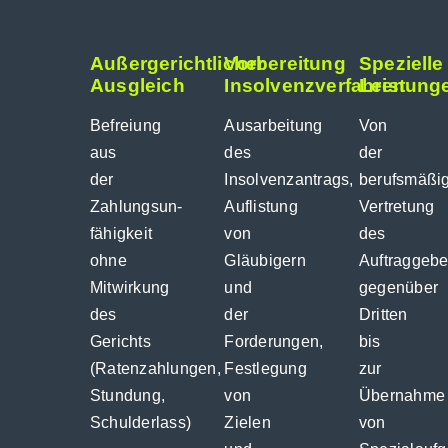
Außergerichtlicher
Vorbereitung
Spezielle
Ausgleich
Insolvenzverfahren
Leistung
Befreiung
Ausarbeitung
Von
aus
des
der
der
Insolvenzantrags,
berufsmäßi
Zahlungsun-
Auflistung
Vertretung
fähigkeit
von
des
ohne
Gläubigern
Auftraggebe
Mitwirkung
und
gegenüber
des
der
Dritten
Gerichts
Forderungen,
bis
(Ratenzahlungen,
Festlegung
zur
Stundung,
von
Übernahme
Schulderlass)
Zielen
von