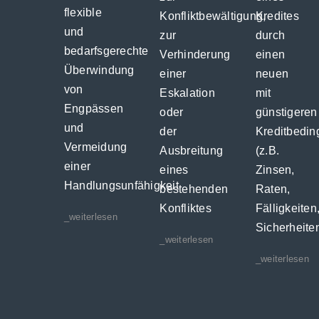
flexible
Konfliktbewältigung,
Kredites
und
zur
durch
bedarfsgerechte
Verhinderung
einen
Überwindung
einer
neuen
von
Eskalation
mit
Engpässen
oder
günstigeren
und
der
Kreditbedi
Vermeidung
Ausbreitung
(z.B.
einer
eines
Zinsen,
Handlungsunfähigkeit
bestehenden
Raten,
Konfliktes
Fälligkeiten
_weiterlesen
Sicherheite
_weiterlesen
_weiterlesen