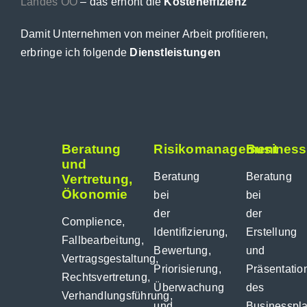
Landes OÖ
– das erhöht die
Kosteneffizienz
Damit Unternehmen von meiner Arbeit profitieren,
erbringe ich folgende
Dienstleistungen
Beratung
Risikomanagement
Business
und
Beratung
Beratung
Vertretung,
Ökonomie
bei
bei
der
der
Complience,
Identifizierung,
Erstellung
Fallbearbeitung,
Bewertung,
und
Vertragsgestaltung,
Priorisierung,
Präsentatio
Rechtsvertretung,
Überwachung
des
Verhandlungsführung,
und
Businesspl