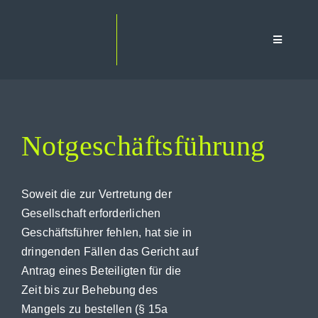
Zum
Inhalt
Toggle
springen
Navigatio
Home
Notgeschäftsführung
Leistungen
Generalversammlung
Soweit die zur Vertretung der
Gesellschaft erforderlichen
Honorar
Geschäftsführer fehlen, hat sie in
dringenden Fällen das Gericht auf
Termin
Antrag eines Beteiligten für die
Kontakt
Zeit bis zur Behebung des
Mangels zu bestellen (§ 15a