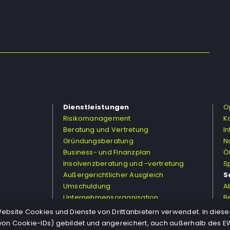
Dienstleistungen
O
Risikomanagement
K
Beratung und Vertretung
I
Gründungsberatung
N
Business- und Finanzplan
Ö
Insolvenzberatung und -vertretung
S
Außergerichtlicher Ausgleich
S
Umschuldung
A
Unternehmensorganisation
B
Strategische Unternehmensführung
T
bsite Cookies und Dienste von Drittanbietern verwendet. In dies
on Cookie-IDs) gebildet und angereichert, auch außerhalb des EW