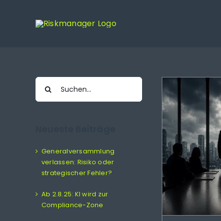
Zum
Inhalt
springen
Suche
nach:
Generalversammlung
Neueste Beiträge
verlassen: Risiko oder
strategischer Fehler?
Generalversammlung
Generalversammlung
GmbH
verlassen: Risiko oder
Krisenmanagement
Risiko
strategischer Fehler?
Risikomanagement
Strategie
Ab 2.8.25: KI wird zur
Compliance-Zone