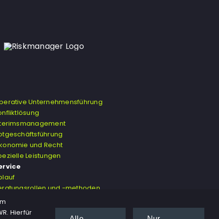
perative Unternehmensführung
onfliktlösung
nterimsmanagement
otgeschäftsführung
konomie und Recht
pezielle Leistungen
ervice
blauf
eratungsrollen und -methoden
erminvereinbarung
em
R. Hierfür
Alle
Nur