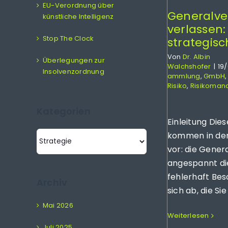
EU-Verordnung über
Generalv
künstliche Intelligenz
verlassen:
Stop The Clock
strategisc
Von
Dr. Albin
Überlegungen zur
Walchshofer
|
19
Insolvenzordnung
ammlung
,
GmbH
Risiko
,
Risikoma
Kategorien
Einleitung Dies
Kategorien
kommen in der
vor: die Gener
angespannt die
fehlerhaft Bes
Archiv
sich ab, die Sie [
Mai 2026
Weiterlesen
Juli 2025