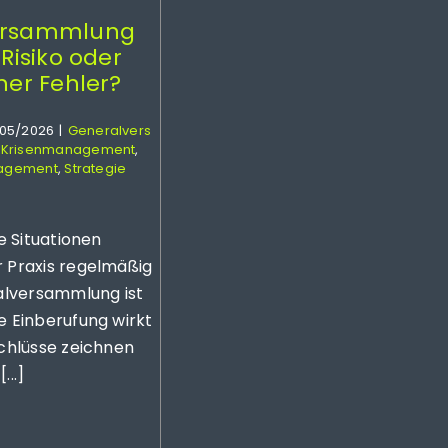
ersammlung
 Risiko oder
her Fehler?
/05/2026
|
Generalvers
,
Krisenmanagement
,
nagement
,
Strategie
e Situationen
 Praxis regelmäßig
alversammlung ist
 Einberufung wirkt
chlüsse zeichnen
...]