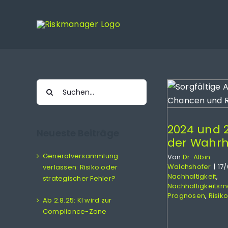
Zum
Inhalt
springen
2024 und 2025: Jahre der
Wahrheit
Suche
Erfolg
Nachhaltigkeit
nach:
Nachhaltigkeitsmanagement
Prognosen
Risikomanagement
Zukunft
2024 und 
Neueste Beiträge
der Wahrh
Generalversammlung
Von
Dr. Albin
Walchshofer
|
17
verlassen: Risiko oder
Nachhaltigkeit
,
strategischer Fehler?
Nachhaltigkeits
Prognosen
,
Risi
Ab 2.8.25: KI wird zur
Compliance-Zone