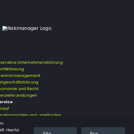
perative Unternehmensführung
onfliktlösung
nterimsmanagement
otgeschäftsführung
konomie und Recht
pezielle Leistungen
ervice
blauf
eratungsrollen und -methoden
erminvereinbarung
em
R. Hierfür
Alle
Nur