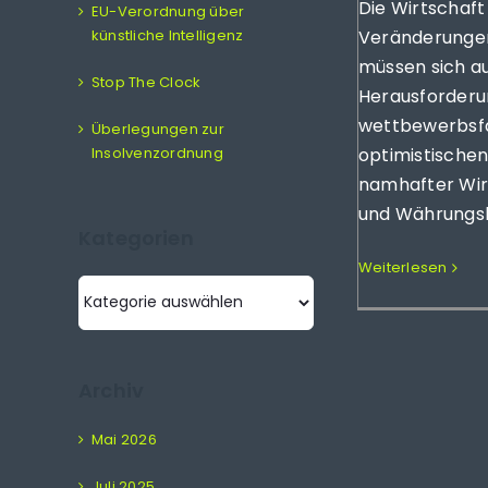
Die Wirtschaft
EU-Verordnung über
künstliche Intelligenz
Veränderunge
müssen sich a
Stop The Clock
Herausforderu
wettbewerbsfäh
Überlegungen zur
Insolvenzordnung
optimistische
namhafter Wir
und Währungshü
Kategorien
Weiterlesen
Kategorien
Archiv
Mai 2026
Juli 2025