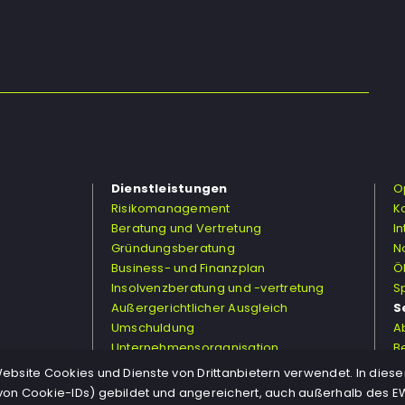
Dienstleistungen
O
Risikomanagement
K
Beratung und Vertretung
I
Gründungsberatung
N
Business- und Finanzplan
Ö
Insolvenzberatung und -vertretung
S
Außergerichtlicher Ausgleich
S
Umschuldung
A
Unternehmensorganisation
B
Strategische Unternehmensführung
T
bsite Cookies und Dienste von Drittanbietern verwendet. In dies
on Cookie-IDs) gebildet und angereichert, auch außerhalb des EW