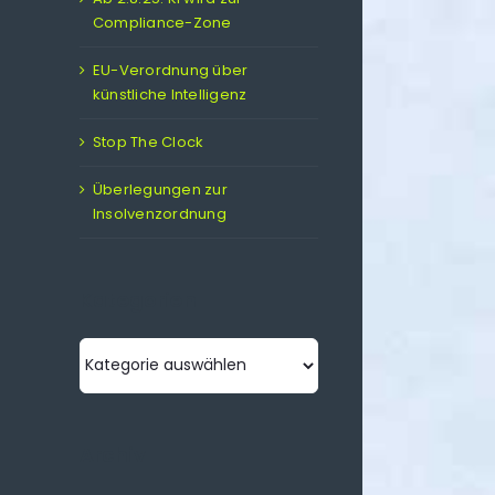
Compliance-Zone
EU-Verordnung über
künstliche Intelligenz
Stop The Clock
Überlegungen zur
Insolvenzordnung
Kategorien
Kategorien
Archiv