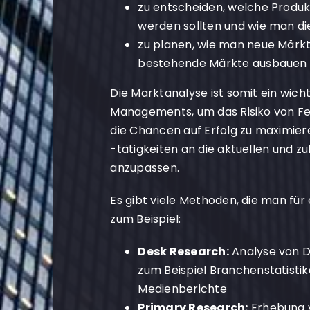
zu entscheiden, welche Produ
werden sollten und wie man d
zu planen, wie man neue Märk
bestehende Märkte ausbauen
Die Marktanalyse ist somit ein wich
Managements, um das Risiko von Fe
die Chancen auf Erfolg zu maximier
-tätigkeiten an die aktuellen und 
anzupassen.
Es gibt viele Methoden, die man fü
zum Beispiel:
Desk Research:
Analyse von Da
zum Beispiel Branchenstatisti
Medienberichte
Primary Research:
Erhebung v